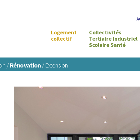
A
Logement
Collectivités
collectif
Tertiaire Industriel
Scolaire Santé
on /
Rénovation
/ Extension