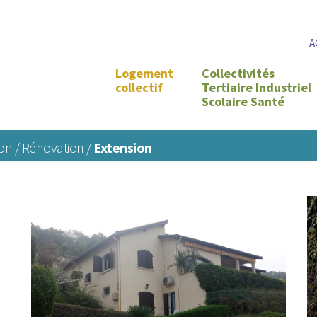
A
Logement
Collectivités
collectif
Tertiaire Industriel
Scolaire Santé
on / Rénovation /
Extension