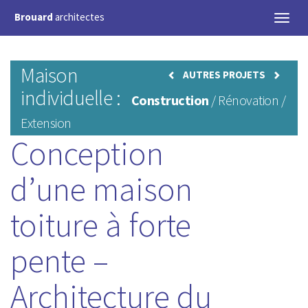
Brouard
architectes
Toggl
naviga
Maison
AUTRES PROJETS
individuelle :
Construction
/ Rénovation /
Extension
Conception
d’une maison
toiture à forte
pente –
Architecture du