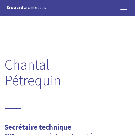
Brouard
architectes
Toggl
naviga
Chantal
Pétrequin
—
Secrétaire technique